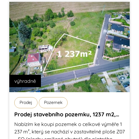
výhradně
Prodej
Pozemek
Prodej stavebního pozemku, 1237 m2,
Telnice
Nabízím ke koupi pozemek o celkové výměře 1
237 m², který se nachází v zastavitelné ploše Z07
– SO (plochy smíšené obytné) dle platného