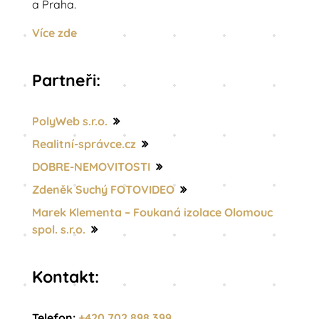
a Praha.
základní služby. Krásná okolní příroda je ideální
Více zde
pro procházky, cykloturistiku a rodinný život v
klidu venkova, zároveň však s výbornou
dostupností do větších měst.
Partneři:
PolyWeb s.r.o.
Realitní-správce.cz
DOBRE-NEMOVITOSTI
Zdeněk Suchý FOTOVIDEO
Marek Klementa – Foukaná izolace Olomouc
spol. s.r.o.
Kontakt:
Telefon:
+420 702 898 399