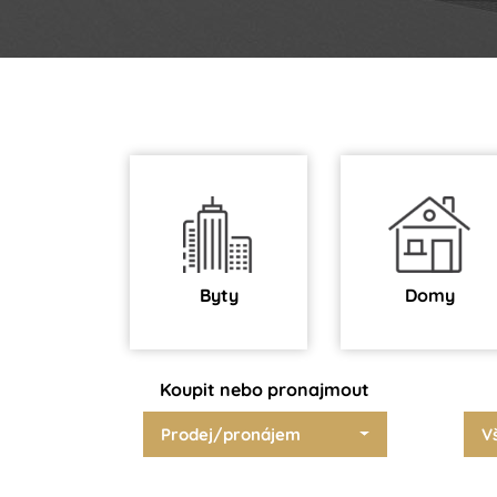
Byty
Domy
Koupit nebo pronajmout
Prodej/pronájem
V