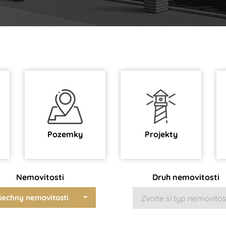
Pozemky
Projekty
Nemovitosti
Druh nemovitosti
šechny nemovitosti
Zvolte si typ nemovitos