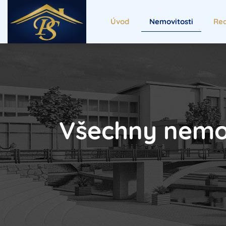
Úvod
Nemovitosti
Rea
Všechny nemov