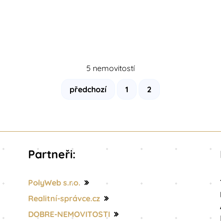
5 nemovitostí
předchozí
1
2
Partneři:
PolyWeb s.r.o.
Realitní-správce.cz
DOBRE-NEMOVITOSTI