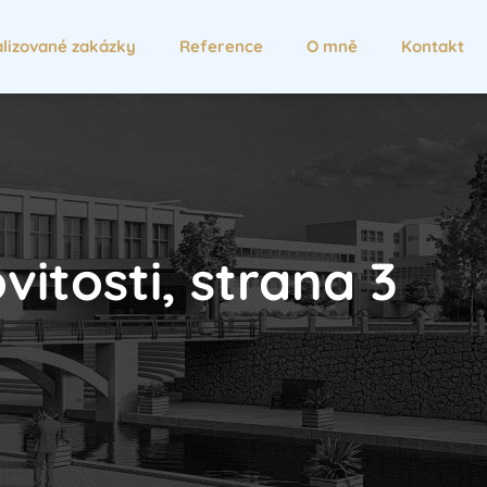
lizované zakázky
Reference
O mně
Kontakt
itosti, strana 3